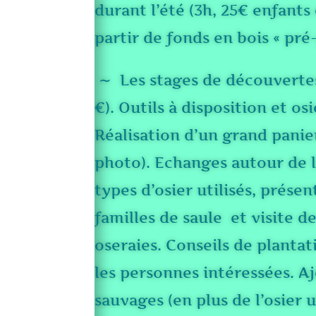
durant l’été (3h, 25€ enfants
partir de fonds en bois « pré
∼ Les stages de découvertes
€). Outils à disposition et osi
Réalisation d’un grand panie
photo). Echanges autour de l
types d’osier utilisés, présen
familles de saule et visite d
oseraies. Conseils de plantat
les personnes intéressées. A
sauvages (en plus de l’osier u