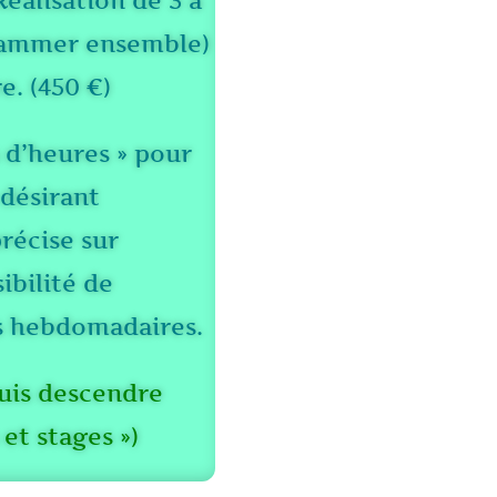
Réalisation de 3 à
grammer ensemble)
e. (450 €)
d’heures » pour
 désirant
récise sur
ibilité de
rs hebdomadaires.
puis descendre
et stages »)