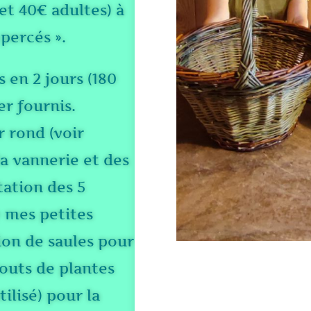
 et 40€ adultes) à
-percés ».
 en 2 jours (180
er fournis.
r rond (voir
a vannerie et des
tation des 5
e mes petites
ion de saules pour
jouts de plantes
tilisé) pour la