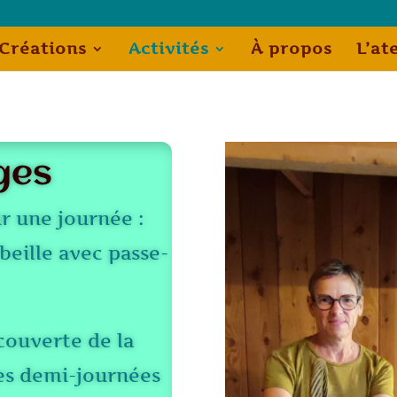
Créations
Activités
À propos
L’at
ges
r une journée :
beille avec passe-
écouverte de la
des demi-journées