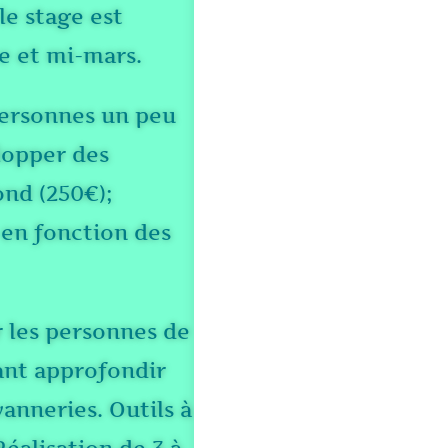
le stage est
e et mi-mars.
personnes un peu
elopper des
ond (250€);
en fonction des
r les personnes de
ant approfondir
anneries. Outils à