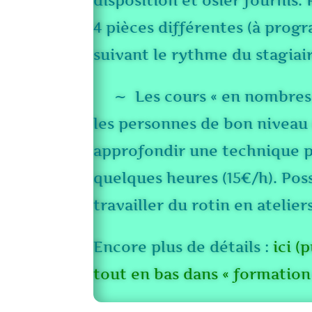
disposition et osier fournis. 
4 pièces différentes (à pro
suivant le rythme du stagiair
∼ Les cours « en nombres 
les personnes de bon niveau
approfondir une technique p
quelques heures (15€/h). Poss
travailler du rotin en atelie
Encore plus de détails :
ici (
tout en bas dans « formation 