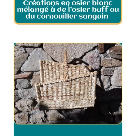
Créations en osier blanc
mélangé à de l’osier buff ou
du cornouiller sanguin